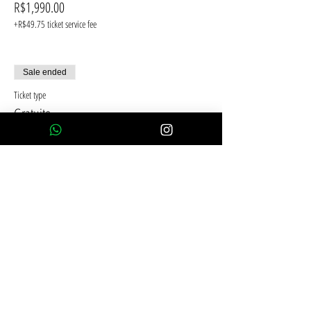
R$1,990.00
+R$49.75 ticket service fee
Sale ended
Ticket type
Gratuito
Price
R$0.00
Compartilhe esse evento