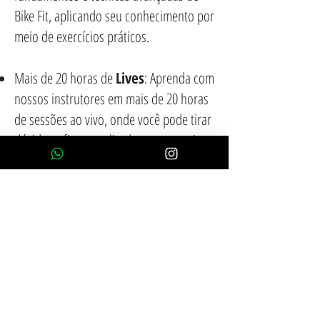
Bike Fit, aplicando seu conhecimento por
meio de exercícios práticos.
Mais de 20 horas de
Lives
: Aprenda com
nossos instrutores em mais de 20 horas
de sessões ao vivo, onde você pode tirar
dúvidas e ficar atualizado com as mais
recentes tendências no mundo do Bike
Fit.
Total de
29 Horas
de Curso: Nosso
curso oferece um total de 29 horas de
treinamento de alta qualidade,
combinando a conveniência das aulas
gravadas com a interatividade das Lives,