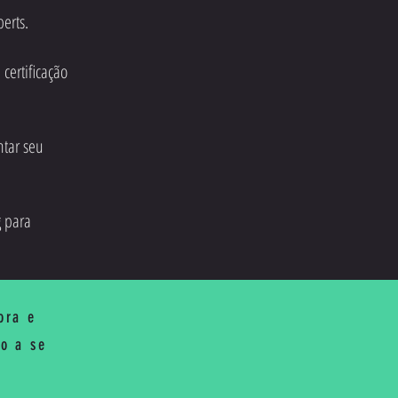
perts.
certificação
ntar seu
g para
ora e
ro a se