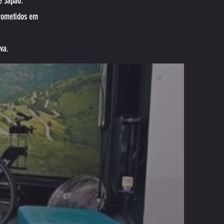
e Japão.
prometidos em
va.