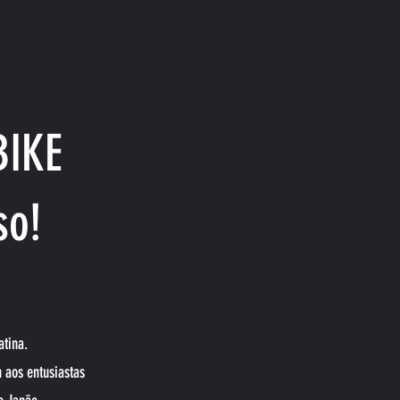
BIKE
so!
atina.
 aos entusiastas