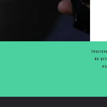
Inscrev
de pri
ex