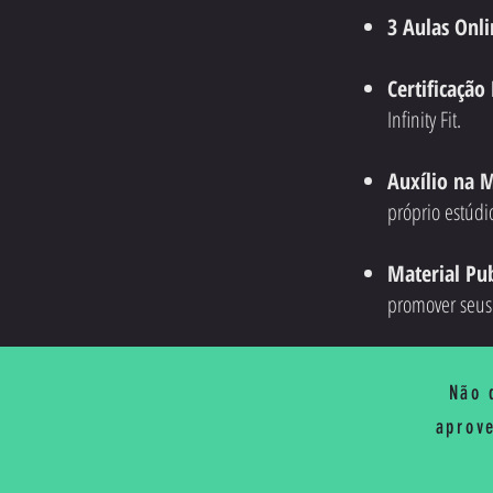
3 Aulas Onl
Certificação
Infinity Fit.
Auxílio na 
próprio estúdio
Material Pub
promover seus 
Não 
aprove