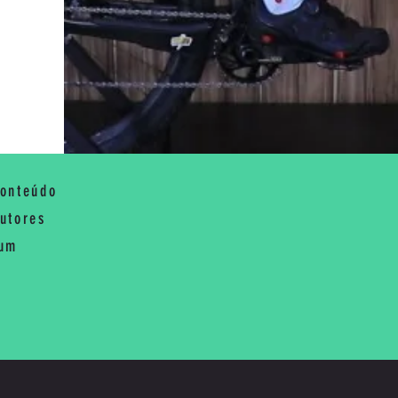
conteúdo
rutores
 um