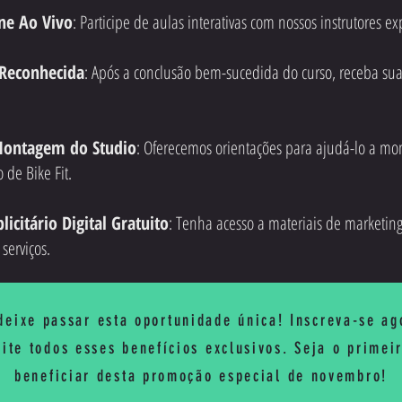
ine Ao Vivo
: Participe de aulas interativas com nossos instrutores ex
 Reconhecida
: Após a conclusão bem-sucedida do curso, receba sua 
Montagem do Studio
: Oferecemos orientações para ajudá-lo a mo
 de Bike Fit.
licitário Digital Gratuito
: Tenha acesso a materiais de marketin
serviços.
deixe passar esta oportunidade única! Inscreva-se ag
ite todos esses benefícios exclusivos. Seja o primei
beneficiar desta promoção especial de novembro!