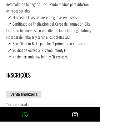
desarrollo de tu negocio, incluyendo medios para difusión 
en redes sociales.
 📌 El acceso a Lives requiere preguntas exclusivas.
 📌 Certificado de finalización del Curso de Formación Bike 
Fit, convirtiéndose así en un Fitter de la metodología Infinity 
Fit capaz de trabajar y servir a los ciclistas 🚴‍♂️
 📌 Bike Fit en tu Bici - para los 2 primeros suscriptores.
 📌 90 días de Acceso al Sistema Infinity Fit
 📌 Kit de herramientas Infinity Fit exclusivo
INSCRIÇÕES
Venta finalizada
Tipo de entrada
10x Tarjeta de crédito sin intereses
Leer más
Precio