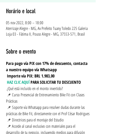
Horário e local
05 nov 2022, 8:00 – 18:00
Aterrizaje Alegre - MG, Av Prefeito Tuany Toledo 225 Galeria
Loja 03 - Fátima II, Pouso Alegre - MG, 37553-571, Brasil
Sobre o evento
Para pago vía PIX con 17% de descuento, contacta 
a nuestro equipo vía Whatsapp
Importe vía PIX: BRL 1.983,00
HAZ CLIC AQUÍ
PARA SOLICITAR TU DESCUENTO
 ¿Qué está incluido en el monto invertido?
 📌 Curso Presencial de Entrenamiento Bike Fit con Clases 
Prácticas
 📌 Soporte vía Whatsapp para resolver dudas durante las 
prácticas de Bike Fit, directamente con el Prof César Rodrigues
 📌 Directrices para el montaje del Estudio
 📌 Accede al canal exclusivo con materiales para el 
desarrollo de tu negocio, incluyendo medios para difusión 