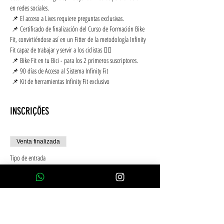
en redes sociales.
 📌 El acceso a Lives requiere preguntas exclusivas.
 📌 Certificado de finalización del Curso de Formación Bike 
Fit, convirtiéndose así en un Fitter de la metodología Infinity 
Fit capaz de trabajar y servir a los ciclistas 🚴‍♂️
 📌 Bike Fit en tu Bici - para los 2 primeros suscriptores.
 📌 90 días de Acceso al Sistema Infinity Fit
 📌 Kit de herramientas Infinity Fit exclusivo
INSCRIÇÕES
Venta finalizada
Tipo de entrada
10x Tarjeta de crédito sin intereses
Leer más
Precio
2390,00 BRL