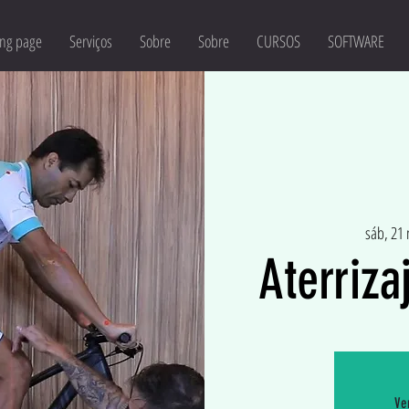
ng page
Serviços
Sobre
Sobre
CURSOS
SOFTWARE
sáb, 21
Aterriza
Ve