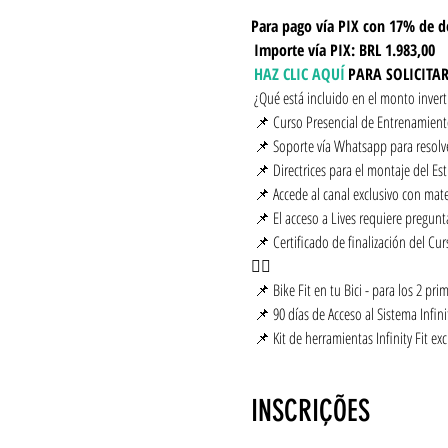
Para pago vía PIX con 17% de d
Importe vía PIX: BRL 1.983,00
HAZ CLIC AQUÍ
PARA SOLICITA
 ¿Qué está incluido en el monto inver
 📌 Curso Presencial de Entrenamiento
 📌 Soporte vía Whatsapp para resolve
 📌 Directrices para el montaje del Es
 📌 Accede al canal exclusivo con mate
 📌 El acceso a Lives requiere pregunta
 📌 Certificado de finalización del Curso de Formación Bike Fit, convirtiéndose así en un Fitter de la metodología Infinity Fit capaz de trabajar y servir a los ciclistas 
🚴‍♂️
 📌 Bike Fit en tu Bici - para los 2 pri
 📌 90 días de Acceso al Sistema Infinit
 📌 Kit de herramientas Infinity Fit exc
INSCRIÇÕES