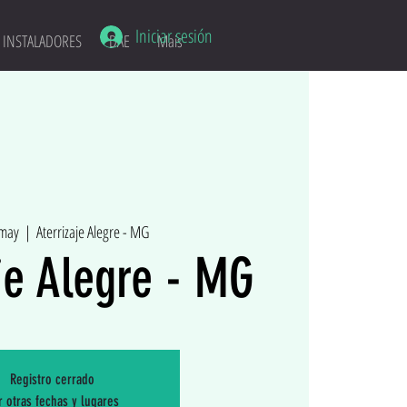
Iniciar sesión
INSTALADORES
DAE
Mais
 may
  |  
Aterrizaje Alegre - MG
je Alegre - MG
Registro cerrado
r otras fechas y lugares