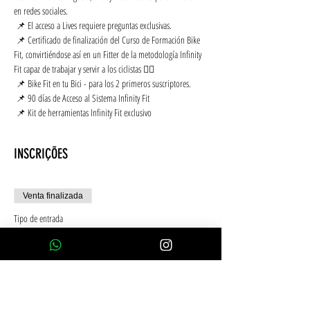
en redes sociales.
 📌 El acceso a Lives requiere preguntas exclusivas.
 📌 Certificado de finalización del Curso de Formación Bike 
Fit, convirtiéndose así en un Fitter de la metodología Infinity 
Fit capaz de trabajar y servir a los ciclistas 🚴‍♂️
 📌 Bike Fit en tu Bici - para los 2 primeros suscriptores.
 📌 90 días de Acceso al Sistema Infinity Fit
 📌 Kit de herramientas Infinity Fit exclusivo
INSCRIÇÕES
Venta finalizada
Tipo de entrada
10x Tarjeta de crédito sin intereses
Leer más
Precio
2390,00 BRL