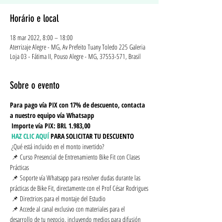
Horário e local
18 mar 2022, 8:00 – 18:00
Aterrizaje Alegre - MG, Av Prefeito Tuany Toledo 225 Galeria
Loja 03 - Fátima II, Pouso Alegre - MG, 37553-571, Brasil
Sobre o evento
Para pago vía PIX con 17% de descuento, contacta 
a nuestro equipo vía Whatsapp
Importe vía PIX: BRL 1.983,00
HAZ CLIC AQUÍ
PARA SOLICITAR TU DESCUENTO
 ¿Qué está incluido en el monto invertido?
 📌 Curso Presencial de Entrenamiento Bike Fit con Clases 
Prácticas
 📌 Soporte vía Whatsapp para resolver dudas durante las 
prácticas de Bike Fit, directamente con el Prof César Rodrigues
 📌 Directrices para el montaje del Estudio
 📌 Accede al canal exclusivo con materiales para el 
desarrollo de tu negocio, incluyendo medios para difusión 