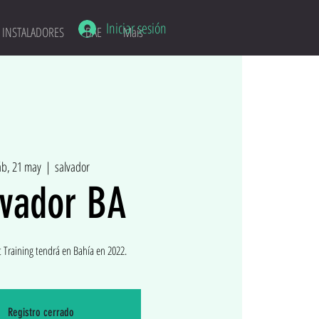
Iniciar sesión
INSTALADORES
DAE
Mais
áb, 21 may
  |  
salvador
lvador BA
t Training tendrá en Bahía en 2022.
Registro cerrado