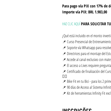
Para pago vía PIX con 17% de d
Importe vía PIX: BRL 1.983,00
HAZ CLIC AQUÍ
PARA SOLICITAR T
¿Qué está incluido en el monto invert
📌 Curso Presencial de Entrenamiento 
📌 Soporte vía Whatsapp para resolver
📌 Directrices para el montaje del Est
📌 Accede al canal exclusivo con mater
📌 El acceso a Lives requiere pregunta
📌 Certificado de finalización del Curso
🚴‍♂️
📌 Bike Fit en tu Bici - para los 2 prim
📌 90 días de Acceso al Sistema Infinit
📌 Kit de herramientas Infinity Fit exc