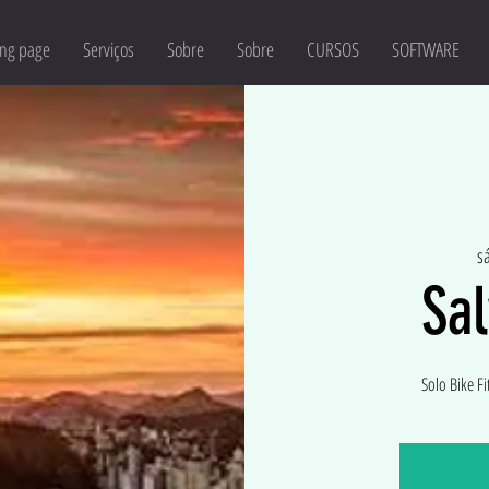
ng page
Serviços
Sobre
Sobre
CURSOS
SOFTWARE
s
Sa
Solo Bike Fi