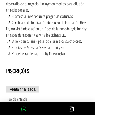
desarrollo de tu negocio, incluyendo medios para difusión 
en redes sociales.
 📌 El acceso a Lives requiere preguntas exclusivas.
 📌 Certificado de finalización del Curso de Formación Bike 
Fit, convirtiéndose así en un Fitter de la metodología Infinity 
Fit capaz de trabajar y servir a los ciclistas 🚴‍♂️
 📌 Bike Fit en tu Bici - para los 2 primeros suscriptores.
 📌 90 días de Acceso al Sistema Infinity Fit
 📌 Kit de herramientas Infinity Fit exclusivo
INSCRIÇÕES
Venta finalizada
Tipo de entrada
10x Tarjeta de crédito sin intereses
Leer más
Precio