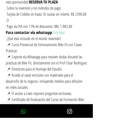
esta oportunidad.
RESERVA TU PLAZA
 Sobre la inversión y los métodos de pago:
 Tarjeta de Crédito en hasta 10 cuotas sin interés: R$ 2390,00
 O
 Pago vía PIX con 17% de descuento: BRL 1.983,00
Para contactar vía whatsapp
Click Aquí
 ¿Qué está incluido en el monto invertido?
 📌 Curso Presencial de Entrenamiento Bike Fit con Clases 
Prácticas
 📌 Soporte vía Whatsapp para resolver dudas durante las 
prácticas de Bike Fit, directamente con el Prof César Rodrigues
 📌 Directrices para el montaje del Estudio
 📌 Accede al canal exclusivo con materiales para el 
desarrollo de tu negocio, incluyendo medios para difusión 
en redes sociales.
 📌 El acceso a Lives requiere preguntas exclusivas.
 📌 Certificado de finalización del Curso de Formación Bike 
Fit, convirtiéndose así en un Fitter de la metodología Infinity 
Fit capaz de trabajar y servir a los ciclistas 🚴‍♂️
 📌 Bike Fit en tu Bici - para los 2 primeros suscriptores.
 📌 90 días de Acceso al Sistema Infinity Fit
 📌 Kit de herramientas Infinity Fit exclusivo