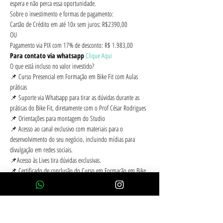
espera e não perca essa oportunidade.
Sobre o investimento e formas de pagamento:
Cartão de Crédito em até 10x sem juros: R$2390,00
OU
Pagamento via PIX com 17% de desconto: R$ 1.983,00
Para contato via whatsapp 
Clique Aqui
O que está incluso no valor investido?
📌 Curso Presencial em Formação em Bike Fit com Aulas 
práticas
📌 Suporte via Whatsapp para tirar as dúvidas durante as 
práticas do Bike Fit, diretamente com o Prof César Rodrigues
📌 Orientações para montagem do Studio
📌 Acesso ao canal exclusivo com materiais para o 
desenvolvimento do seu negócio, incluindo mídias para 
divulgação em redes sociais.
📌Acesso às Lives tira dúvidas exclusivas.
📌 Certificado de conclusão do Curso em Formação em Bike 
Fit, se tornando assim, um Fitter da metodologia Infinity Fit 
apto a trabalhar e atender os ciclistas🚴‍♂️
📌 Bike Fit em sua Bike - para os 2 primeiros inscritos.
📌 90 dias de Acesso ao Sistema Infinity Fit
📌 Kit de Ferramentas exclusivo da Infinity Fit