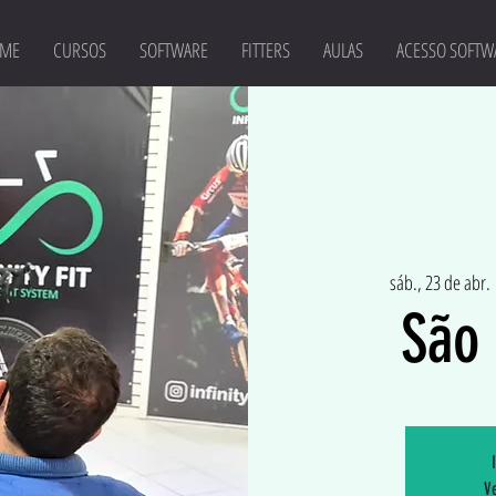
ME
CURSOS
SOFTWARE
FITTERS
AULAS
ACESSO SOFTW
sáb., 23 de abr.
 
São 
Ve