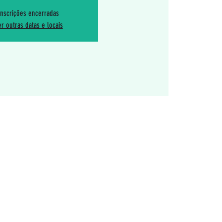
Inscrições encerradas
r outras datas e locais