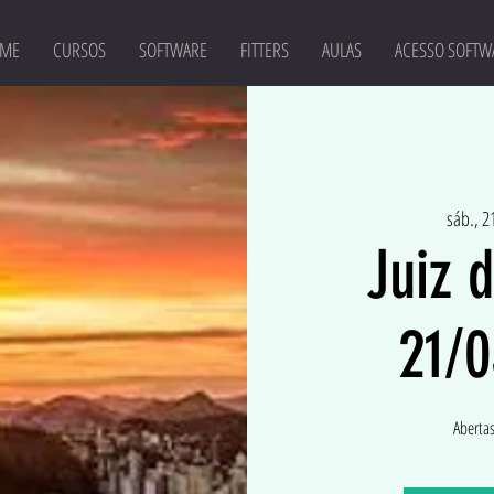
ME
CURSOS
SOFTWARE
FITTERS
AULAS
ACESSO SOFTW
sáb., 2
Juiz 
21/0
Abertas