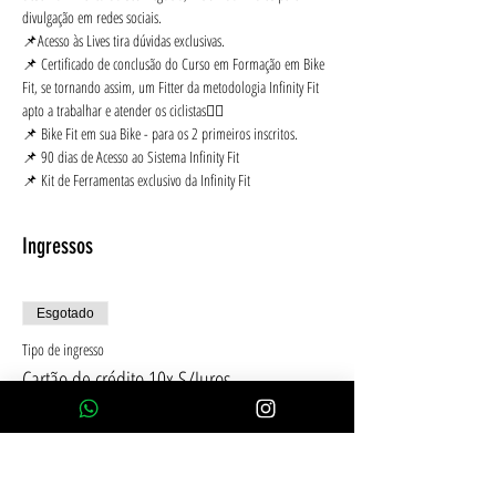
divulgação em redes sociais.
📌Acesso às Lives tira dúvidas exclusivas.
📌 Certificado de conclusão do Curso em Formação em Bike 
Fit, se tornando assim, um Fitter da metodologia Infinity Fit 
apto a trabalhar e atender os ciclistas🚴‍♂️
📌 Bike Fit em sua Bike - para os 2 primeiros inscritos.
📌 90 dias de Acesso ao Sistema Infinity Fit
📌 Kit de Ferramentas exclusivo da Infinity Fit
Ingressos
Esgotado
Tipo de ingresso
Cartão de crédito 10x S/Juros
Mais informações
Preço
R$ 2.390,00