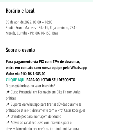
Horário e local
09 de abr. de 2022, 08:00 – 18:00
Studio Bruno Matheus - Bike Fit, R. Jacarezinho, 734 -
Mercês, Curitiba - PR, 80710-150, Brasil
Sobre o evento
Para pagamento via PIX com 17% de desconto, 
entre em contato com nossa equipe pelo Whatsapp
Valor via PIX: R$ 1.983,00 
CLIQUE AQUI
 PARA SOLICITAR SEU DESCONTO
O que está incluso no valor investido?
📌 Curso Presencial em Formação em Bike Fit com Aulas 
práticas
📌 Suporte via Whatsapp para tirar as dúvidas durante as 
práticas do Bike Fit, diretamente com o Prof César Rodrigues
📌 Orientações para montagem do Studio
📌 Acesso ao canal exclusivo com materiais para o 
desenvolvimento do seu negócio, incluindo mídias para 